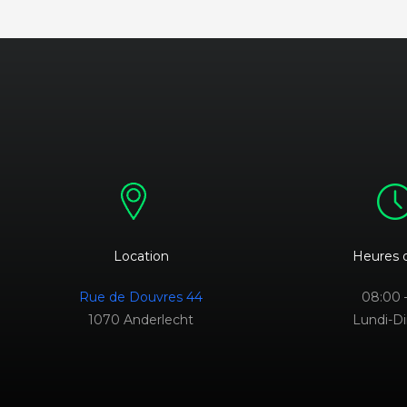
Location
Heures d
Rue de Douvres 44
08:00 
1070 Anderlecht
Lundi-D