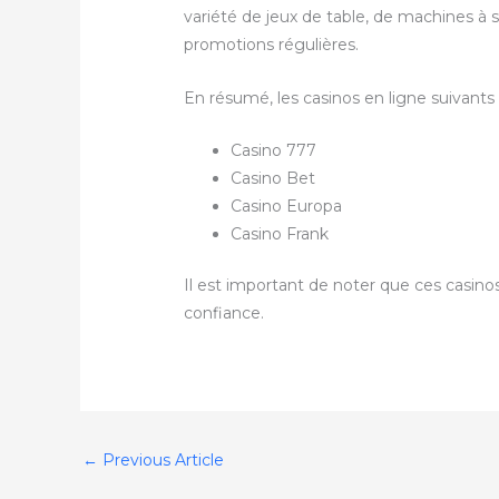
variété de jeux de table, de machines à
promotions régulières.
En résumé, les casinos en ligne suivants 
Casino 777
Casino Bet
Casino Europa
Casino Frank
Il est important de noter que ces casinos
confiance.
←
Previous Article