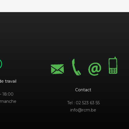
e travail
Contact
– 18:00
imanche
Tel : 02 523 63 55
info@rcm.be