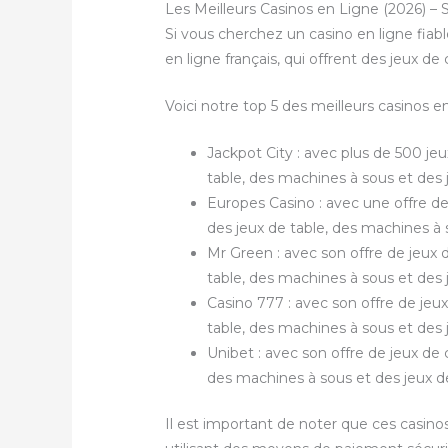
Les Meilleurs Casinos en Ligne (2026) – 
Si vous cherchez un casino en ligne fiab
en ligne français, qui offrent des jeux de
Voici notre top 5 des meilleurs casinos en 
Jackpot City : avec plus de 500 jeu
table, des machines à sous et des j
Europes Casino : avec une offre de 
des jeux de table, des machines à s
Mr Green : avec son offre de jeux d
table, des machines à sous et des j
Casino 777 : avec son offre de jeux
table, des machines à sous et des j
Unibet : avec son offre de jeux de c
des machines à sous et des jeux de
Il est important de noter que ces casinos