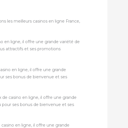
s les meilleurs casinos en ligne France,
o en ligne, il offre une grande variété de
us attractifs et ses promotions
sino en ligne, il offre une grande
pour ses bonus de bienvenue et ses
 de casino en ligne, il offre une grande
nu pour ses bonus de bienvenue et ses
casino en ligne, il offre une grande