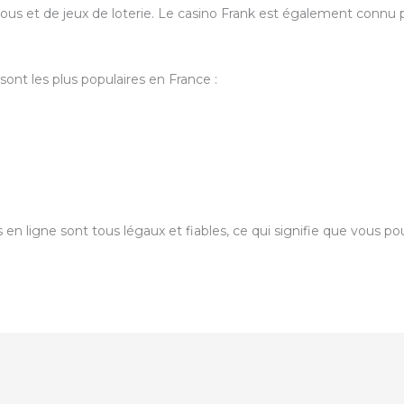
 sous et de jeux de loterie. Le casino Frank est également connu
sont les plus populaires en France :
 en ligne sont tous légaux et fiables, ce qui signifie que vous p