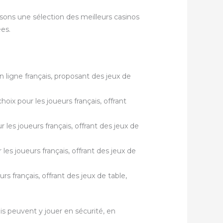
osons une sélection des meilleurs casinos
ées.
en ligne français, proposant des jeux de
oix pour les joueurs français, offrant
les joueurs français, offrant des jeux de
les joueurs français, offrant des jeux de
rs français, offrant des jeux de table,
ais peuvent y jouer en sécurité, en