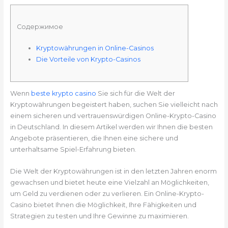
Содержимое
Kryptowährungen in Online-Casinos
Die Vorteile von Krypto-Casinos
Wenn
beste krypto casino
Sie sich für die Welt der
Kryptowährungen begeistert haben, suchen Sie vielleicht nach
einem sicheren und vertrauenswürdigen Online-Krypto-Casino
in Deutschland. In diesem Artikel werden wir Ihnen die besten
Angebote präsentieren, die Ihnen eine sichere und
unterhaltsame Spiel-Erfahrung bieten.
Die Welt der Kryptowährungen ist in den letzten Jahren enorm
gewachsen und bietet heute eine Vielzahl an Möglichkeiten,
um Geld zu verdienen oder zu verlieren. Ein Online-Krypto-
Casino bietet Ihnen die Möglichkeit, Ihre Fähigkeiten und
Strategien zu testen und Ihre Gewinne zu maximieren.