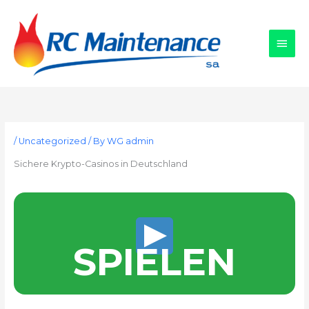
Skip
Main
to
content
Men
/
Uncategorized
/ By
WG admin
Sichere Krypto-Casinos in Deutschland
SPIELEN