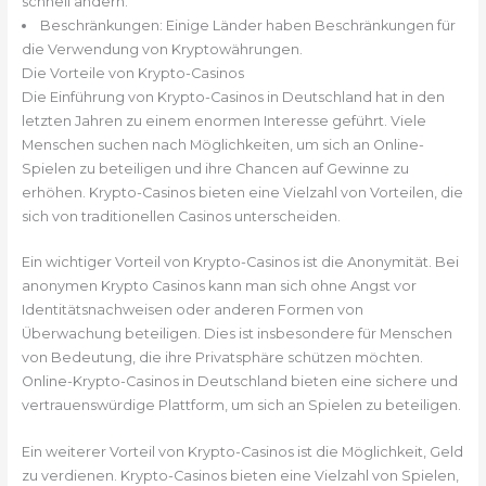
schnell ändern.
Beschränkungen: Einige Länder haben Beschränkungen für
die Verwendung von Kryptowährungen.
Die Vorteile von Krypto-Casinos
Die Einführung von Krypto-Casinos in Deutschland hat in den
letzten Jahren zu einem enormen Interesse geführt. Viele
Menschen suchen nach Möglichkeiten, um sich an Online-
Spielen zu beteiligen und ihre Chancen auf Gewinne zu
erhöhen. Krypto-Casinos bieten eine Vielzahl von Vorteilen, die
sich von traditionellen Casinos unterscheiden.
Ein wichtiger Vorteil von Krypto-Casinos ist die Anonymität. Bei
anonymen Krypto Casinos kann man sich ohne Angst vor
Identitätsnachweisen oder anderen Formen von
Überwachung beteiligen. Dies ist insbesondere für Menschen
von Bedeutung, die ihre Privatsphäre schützen möchten.
Online-Krypto-Casinos in Deutschland bieten eine sichere und
vertrauenswürdige Plattform, um sich an Spielen zu beteiligen.
Ein weiterer Vorteil von Krypto-Casinos ist die Möglichkeit, Geld
zu verdienen. Krypto-Casinos bieten eine Vielzahl von Spielen,