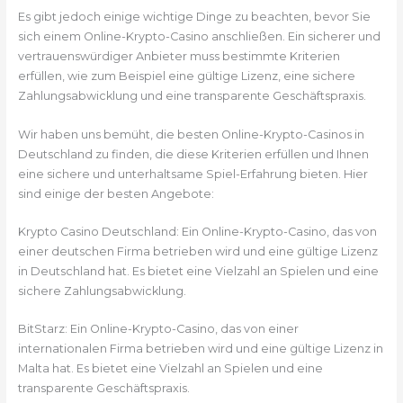
Es gibt jedoch einige wichtige Dinge zu beachten, bevor Sie
sich einem Online-Krypto-Casino anschließen. Ein sicherer und
vertrauenswürdiger Anbieter muss bestimmte Kriterien
erfüllen, wie zum Beispiel eine gültige Lizenz, eine sichere
Zahlungsabwicklung und eine transparente Geschäftspraxis.
Wir haben uns bemüht, die besten Online-Krypto-Casinos in
Deutschland zu finden, die diese Kriterien erfüllen und Ihnen
eine sichere und unterhaltsame Spiel-Erfahrung bieten. Hier
sind einige der besten Angebote:
Krypto Casino Deutschland: Ein Online-Krypto-Casino, das von
einer deutschen Firma betrieben wird und eine gültige Lizenz
in Deutschland hat. Es bietet eine Vielzahl an Spielen und eine
sichere Zahlungsabwicklung.
BitStarz: Ein Online-Krypto-Casino, das von einer
internationalen Firma betrieben wird und eine gültige Lizenz in
Malta hat. Es bietet eine Vielzahl an Spielen und eine
transparente Geschäftspraxis.