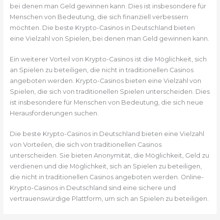
bei denen man Geld gewinnen kann. Dies ist insbesondere für
Menschen von Bedeutung, die sich finanziell verbessern
möchten. Die beste Krypto-Casinos in Deutschland bieten
eine Vielzahl von Spielen, bei denen man Geld gewinnen kann.
Ein weiterer Vorteil von Krypto-Casinos ist die Möglichkeit, sich
an Spielen zu beteiligen, die nicht in traditionellen Casinos
angeboten werden. Krypto-Casinos bieten eine Vielzahl von
Spielen, die sich von traditionellen Spielen unterscheiden. Dies
ist insbesondere für Menschen von Bedeutung, die sich neue
Herausforderungen suchen.
Die beste Krypto-Casinos in Deutschland bieten eine Vielzahl
von Vorteilen, die sich von traditionellen Casinos
unterscheiden. Sie bieten Anonymität, die Möglichkeit, Geld zu
verdienen und die Möglichkeit, sich an Spielen zu beteiligen,
die nicht in traditionellen Casinos angeboten werden. Online-
Krypto-Casinos in Deutschland sind eine sichere und
vertrauenswürdige Plattform, um sich an Spielen zu beteiligen.