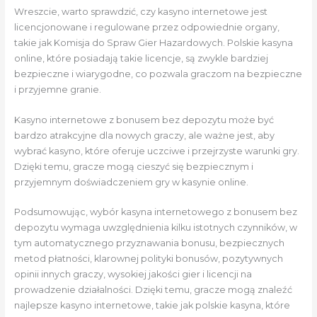
Wreszcie, warto sprawdzić, czy kasyno internetowe jest
licencjonowane i regulowane przez odpowiednie organy,
takie jak Komisja do Spraw Gier Hazardowych. Polskie kasyna
online, które posiadają takie licencje, są zwykle bardziej
bezpieczne i wiarygodne, co pozwala graczom na bezpieczne
i przyjemne granie.
Kasyno internetowe z bonusem bez depozytu może być
bardzo atrakcyjne dla nowych graczy, ale ważne jest, aby
wybrać kasyno, które oferuje uczciwe i przejrzyste warunki gry.
Dzięki temu, gracze mogą cieszyć się bezpiecznym i
przyjemnym doświadczeniem gry w kasynie online.
Podsumowując, wybór kasyna internetowego z bonusem bez
depozytu wymaga uwzględnienia kilku istotnych czynników, w
tym automatycznego przyznawania bonusu, bezpiecznych
metod płatności, klarownej polityki bonusów, pozytywnych
opinii innych graczy, wysokiej jakości gier i licencji na
prowadzenie działalności. Dzięki temu, gracze mogą znaleźć
najlepsze kasyno internetowe, takie jak polskie kasyna, które