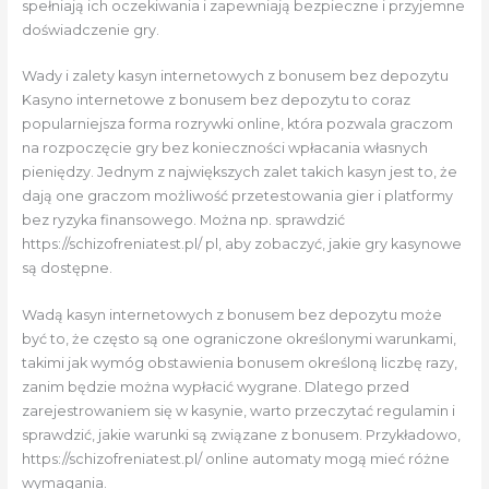
spełniają ich oczekiwania i zapewniają bezpieczne i przyjemne
doświadczenie gry.
Wady i zalety kasyn internetowych z bonusem bez depozytu
Kasyno internetowe z bonusem bez depozytu to coraz
popularniejsza forma rozrywki online, która pozwala graczom
na rozpoczęcie gry bez konieczności wpłacania własnych
pieniędzy. Jednym z największych zalet takich kasyn jest to, że
dają one graczom możliwość przetestowania gier i platformy
bez ryzyka finansowego. Można np. sprawdzić
https://schizofreniatest.pl/ pl, aby zobaczyć, jakie gry kasynowe
są dostępne.
Wadą kasyn internetowych z bonusem bez depozytu może
być to, że często są one ograniczone określonymi warunkami,
takimi jak wymóg obstawienia bonusem określoną liczbę razy,
zanim będzie można wypłacić wygrane. Dlatego przed
zarejestrowaniem się w kasynie, warto przeczytać regulamin i
sprawdzić, jakie warunki są związane z bonusem. Przykładowo,
https://schizofreniatest.pl/ online automaty mogą mieć różne
wymagania.